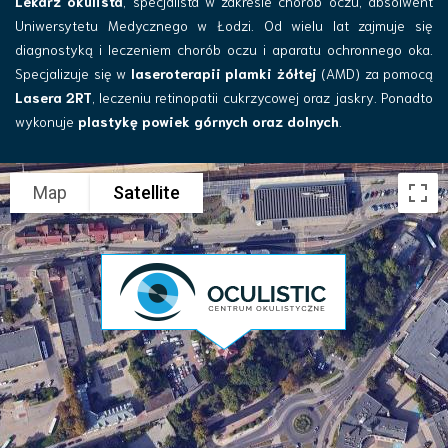
Lekarz okulista
, specjalista w zakresie chorób oczu, absolwent
Uniwersytetu Medycznego w Łodzi. Od wielu lat zajmuje się
diagnostyką i leczeniem chorób oczu i aparatu ochronnego oka.
Specjalizuje się w
laseroterapii plamki żółtej
(AMD) za pomocą
Lasera 2RT
, leczeniu retinopatii cukrzycowej oraz jaskry. Ponadto
wykonuje
plastykę powiek górnych oraz dolnych
.
Map
Satellite