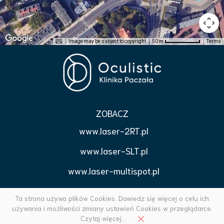
Image may be subject to copyright
Terms
50 m
ZOBACZ
www.laser-2RT.pl
www.laser-SLT.pl
www.laser-multispot.pl
www.korekcjapowiek.pl
Ta strona używa plików Cookies. Dowiedz się więcej o celu ich
używania i możliwości zmiany ustawień Cookies w przeglądarce.
Czytaj więcej...