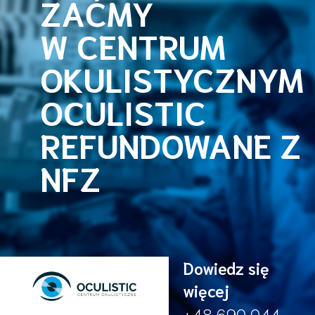
ZAĆMY
W CENTRUM
OKULISTYCZNYM
OCULISTIC
REFUNDOWANE Z
NFZ
Dowiedz się
więcej
+48 690 044