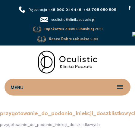
Rejestracja
+48 690 044 446, +48 795 950 595
oculistic@klinikapaczala.pl
Hipokrates Ziemi Lubuskiej
2019
Nasze Dobre Lubuskie
2019
MENU
przygotowanie_do_podania_iniekcji_doszklistkowyc
przygotowanie_do_podania_iniekcji_doszklistkowych