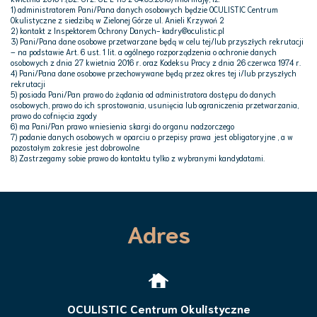
1) administratorem Pani/Pana danych osobowych będzie OCULISTIC Centrum
Okulistyczne z siedzibą w Zielonej Górze ul. Anieli Krzywoń 2
2) kontakt z Inspektorem Ochrony Danych- kadry@oculistic.pl
3) Pani/Pana dane osobowe przetwarzane będą w celu tej/lub przyszłych rekrutacji
– na podstawie Art. 6 ust. 1 lit. a ogólnego rozporządzenia o ochronie danych
osobowych z dnia 27 kwietnia 2016 r. oraz Kodeksu Pracy z dnia 26 czerwca 1974 r.
4) Pani/Pana dane osobowe przechowywane będą przez okres tej i/lub przyszłych
rekrutacji
5) posiada Pani/Pan prawo do żądania od administratora dostępu do danych
osobowych, prawo do ich sprostowania, usunięcia lub ograniczenia przetwarzania,
prawo do cofnięcia zgody
6) ma Pani/Pan prawo wniesienia skargi do organu nadzorczego
7) podanie danych osobowych w oparciu o przepisy prawa jest obligatoryjne , a w
pozostałym zakresie jest dobrowolne
8) Zastrzegamy sobie prawo do kontaktu tylko z wybranymi kandydatami.
Adres
OCULISTIC Centrum Okulistyczne