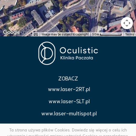
Image may be subject to copyright
Terms
50 m
ZOBACZ
www.laser-2RT.pl
www.laser-SLT.pl
www.laser-multispot.pl
www.korekcjapowiek.pl
Ta strona używa plików Cookies. Dowiedz się więcej o celu ich
używania i możliwości zmiany ustawień Cookies w przeglądarce.