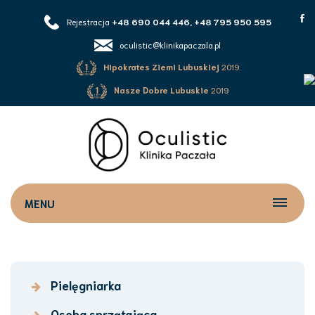
Rejestracja
+48 690 044 446, +48 795 950 595
oculistic@klinikapaczala.pl
Hipokrates Ziemi Lubuskiej
2019
Nasze Dobre Lubuskie
2019
MENU
Pielęgniarka
Osoba sprzątająca