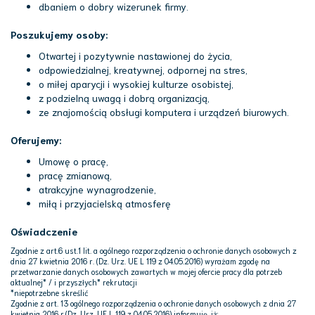
dbaniem o dobry wizerunek firmy.
Poszukujemy osoby:
Otwartej i pozytywnie nastawionej do życia,
odpowiedzialnej, kreatywnej, odpornej na stres,
o miłej aparycji i wysokiej kulturze osobistej,
z podzielną uwagą i dobrą organizacją,
ze znajomością obsługi komputera i urządzeń biurowych.
Oferujemy:
Umowę o pracę,
pracę zmianową,
atrakcyjne wynagrodzenie,
miłą i przyjacielską atmosferę
Oświadczenie
Zgodnie z art.6 ust.1 lit. a ogólnego rozporządzenia o ochronie danych osobowych z
dnia 27 kwietnia 2016 r. (Dz. Urz. UE L 119 z 04.05.2016) wyrażam zgodę na
przetwarzanie danych osobowych zawartych w mojej ofercie pracy dla potrzeb
aktualnej* / i przyszłych* rekrutacji
*niepotrzebne skreślić
Zgodnie z art. 13 ogólnego rozporządzenia o ochronie danych osobowych z dnia 27
kwietnia 2016 r.(Dz. Urz. UE L 119 z 04.05.2016) informuję, iż: