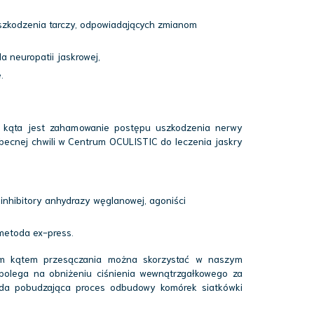
uszkodzenia tarczy, odpowiadających zmianom
 neuropatii jaskrowej,
.
o kąta jest zahamowanie postępu uszkodzenia nerwy
becnej chwili w Centrum OCULISTIC do leczenia jaskry
 inhibitory anhydrazy węglanowej, agoniści
 metoda ex-press.
tym kątem przesączania można skorzystać w naszym
polega na obniżeniu ciśnienia wewnątrzgałkowego za
oda pobudzająca proces odbudowy komórek siatkówki