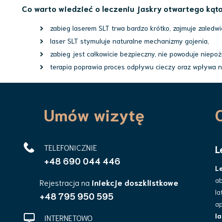
Co warto wiedzieć o leczeniu jaskry otwartego kąta
zabieg laserem SLT trwa bardzo krótko, zajmuje zaledwie
laser SLT stymuluje naturalne mechanizmy gojenia,
zabieg jest całkowicie bezpieczny, nie powoduje niepo
terapia poprawia proces odpływu cieczy oraz wpływa n
Umów wizytę
TELEFONICZNIE
L
+48 690 044 446
L
a
Rejestracja na
iniekcje doszklistkowe
la
+48 795 950 595
a
la
INTERNETOWO