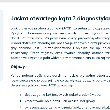
Jaskra otwartego kąta ? diagnostyka 
Jaskra pierwotna otwartego kąta (JPOK) to jedna z najczęstszyc
Ryzyko zachorowania zwiększa się z każdym rokiem życia. U osó
do 30-35 roku życia. Za przyczynę jaskry pierwotnej otwartego
Osoba dotknięta chorobą nie obserwuje żadnych alarmujących o
gdy choroba jest już zaawansowana i objawia się np. bóle
zniszczony. Przez większy czas trwania choroby ostrość wz
obwodowe zwężenie pola widzenia w momencie zaniku co najmni
Objawy
Ponad połowa osób cierpiących na jaskrę pierwotną otwarteg
rozwijająca się choroba zajmuje coraz większe obszary pola widz
Do pierwszych objawów JPOK zalicza się:
dostrzeganie kół tęczowych wokół źródeł światła,
krótkotrwałe bóle oczu i ich okolice, ból głowy,
okresowe zaburzenia widzenia (widziane jako mgiełka),