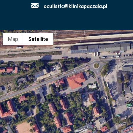
oculistic@klinikapaczala.pl
Map
Satellite