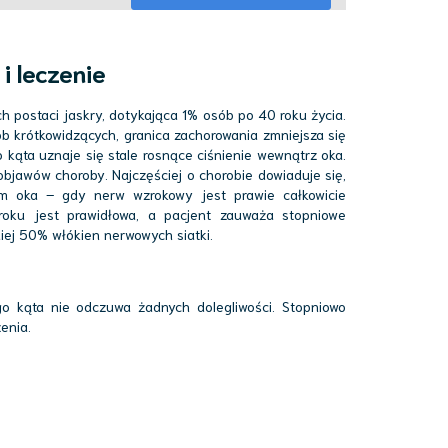
i leczenie
h postaci jaskry, dotykająca 1% osób po 40 roku życia.
b krótkowidzących, granica zachorowania zmniejsza się
 kąta uznaje się stale rosnące ciśnienie wewnątrz oka.
bjawów choroby. Najczęściej o chorobie dowiaduje się,
m oka – gdy nerw wzrokowy jest prawie całkowicie
roku jest prawidłowa, a pacjent zauważa stopniowe
ej 50% włókien nerwowych siatki.
o kąta nie odczuwa żadnych dolegliwości. Stopniowo
enia.