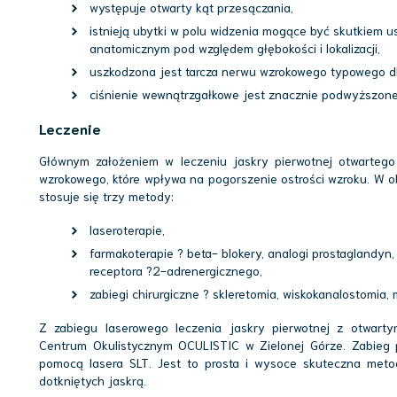
występuje otwarty kąt przesączania,
istnieją ubytki w polu widzenia mogące być skutkiem 
anatomicznym pod względem głębokości i lokalizacji,
uszkodzona jest tarcza nerwu wzrokowego typowego dla
ciśnienie wewnątrzgałkowe jest znacznie podwyższone
Leczenie
Głównym założeniem w leczeniu jaskry pierwotnej otwarteg
wzrokowego, które wpływa na pogorszenie ostrości wzroku. W o
stosuje się trzy metody:
laseroterapie,
farmakoterapie ? beta- blokery, analogi prostaglandyn,
receptora ?2-adrenergicznego,
zabiegi chirurgiczne ? skleretomia, wiskokanalostomia,
Z zabiegu laserowego leczenia jaskry pierwotnej z otwar
Centrum Okulistycznym OCULISTIC w Zielonej Górze. Zabieg 
pomocą lasera SLT. Jest to prosta i wysoce skuteczna met
dotkniętych jaskrą.