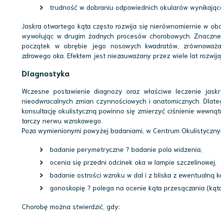
trudność w dobraniu odpowiednich okularów wynikającej 
Jaskra otwartego kąta często rozwija się nierównomiernie w ob
wywołując w drugim żadnych procesów chorobowych. Znaczne 
początek w obrębie jego nosowych kwadratów, zrównoważa
zdrowego oka. Efektem jest niezauważany przez wiele lat rozwija
Diagnostyka
Wczesne postawienie diagnozy oraz właściwe leczenie jaskr
nieodwracalnych zmian czynnościowych i anatomicznych. Dlateg
konsultację okulistyczną powinno się zmierzyć ciśnienie wewną
tarczy nerwu wzrokowego.
Poza wymienionymi powyżej badaniami, w Centrum Okulistyczny
badanie perymetryczne ? badanie pola widzenia,
ocenia się przedni odcinek oka w lampie szczelinowej,
badanie ostrości wzroku w dal i z bliska z ewentualną k
gonoskopię ? polega na ocenie kąta przesączania (ką
Chorobę można stwierdzić, gdy: