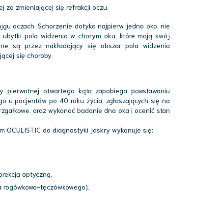
ze zmieniającej się refrakcji oczu.
ojgu oczach. Schorzenie dotyka najpierw jedno oko, nie
ubytki pola widzenia w chorym oku, które mają swój
ne są przez nakładający się obszar pola widzenia
jącej się choroby.
y pierwotnej otwartego kąta zapobiega powstawaniu
o u pacjentów po 40 roku życia, zgłaszających się na
trzgałkowe, oraz wykonać badanie dna oka i ocenić stan
m OCULISTIC do diagnostyki jaskry wykonuje się:
orekcją optyczną,
ta rogówkowo-tęczówkowego).