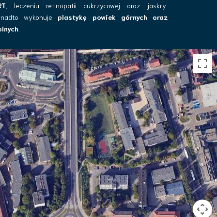
RT
, leczeniu retinopatii cukrzycowej oraz jaskry.
onadto wykonuje
plastykę powiek górnych oraz
olnych
.