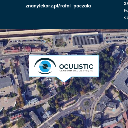
2
znanylekarz.pl/rafal-paczala
P
d