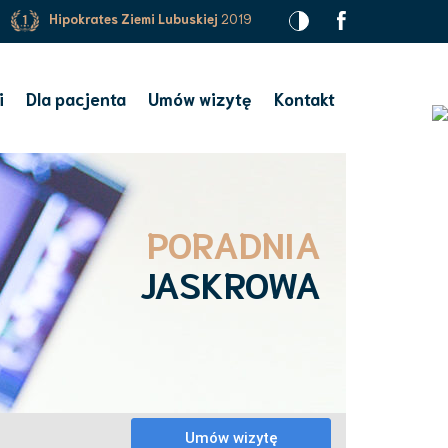
Hipokrates Ziemi Lubuskiej
2019
i
Dla pacjenta
Umów wizytę
Kontakt
PORADNIA
JASKROWA