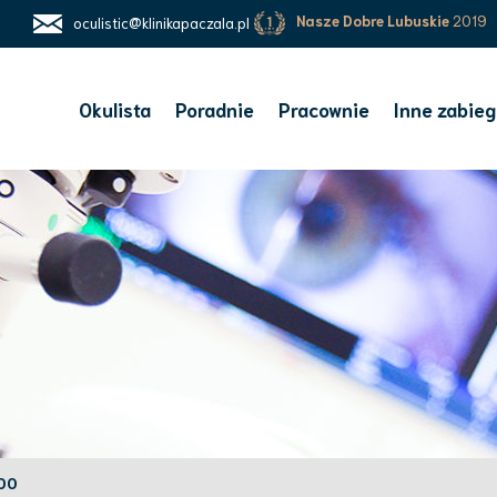
Nasze Dobre Lubuskie
2019
oculistic@klinikapaczala.pl
Okulista
Poradnie
Pracownie
Inne zabieg
00