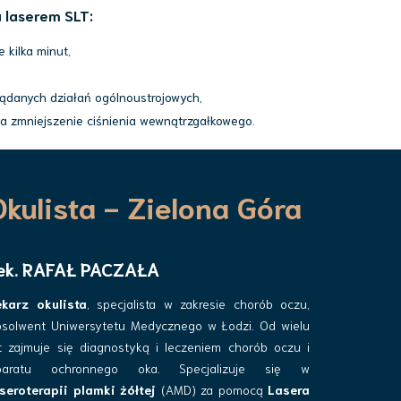
 laserem SLT:
 kilka minut,
żądanych działań ogólnoustrojowych,
a zmniejszenie ciśnienia wewnątrzgałkowego.
Okulista - Zielona Góra
ek. RAFAŁ PACZAŁA
ekarz okulista
, specjalista w zakresie chorób oczu,
bsolwent Uniwersytetu Medycznego w Łodzi. Od wielu
t zajmuje się diagnostyką i leczeniem chorób oczu i
paratu ochronnego oka. Specjalizuje się w
seroterapii plamki żółtej
(AMD) za pomocą
Lasera