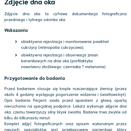
Zdjęcie dna oka
Zdjęcie dna oka to cyfrowa dokumentacja fotograficzna
przedniego i tylnego odcinka oka.
Wskazania
obiektywna rejestracja i monitorowanie powikłań
cukrzycy (retinopatia cukrzycowa),
obiektywna rejestracja i obserwacja zmian
barwnikowych na dnie oka (profilaktyka
nowotworu złośliwego: czerniaka ? melanoma).
Przygotowanie do badania
Przed badaniem stosuje się krople rozszerzające źrenicę (przez
około 4 godziny występuje pogorszenie widzenia i światłowstręt).
Opis badania Pacjent siada przed aparatem z głową opartą
nieruchomo na specjalnej podpórce. Lekarz wykonuje zdjęcie dna
oka, czemu towarzyszy silny błysk światła. Badanie trwa zwykle od
kilku do kilkunastu minut.
Komplet zdjęć fotograficznych oraz opisem wykonanym przez
naszych specjalistów jest przekazywany pacjentowi, który