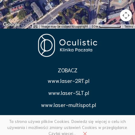
Image may be subject to copyright
Terms
50 m
ZOBACZ
www.laser-2RT.pl
www.laser-SLT.pl
www.laser-multispot.pl
www.korekcjapowiek.pl
Ta strona używa plików Cookies. Dowiedz się więcej o celu ich
używania i możliwości zmiany ustawień Cookies w przeglądarce.
Czytaj więcej...