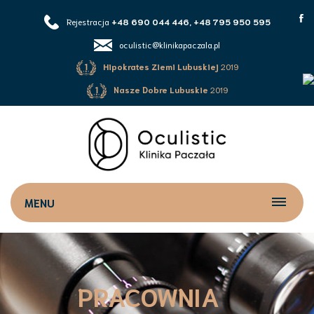
Rejestracja
+48 690 044 446, +48 795 950 595
oculistic@klinikapaczala.pl
Hipokrates Ziemi Lubuskiej
2019
Nasze Dobre Lubuskie
2019
MENU
PRACOWNIA