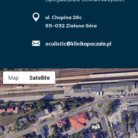
ul. Chopina 26c
65-032 Zielona Góra
oculistic@klinikapaczala.pl
Map
Satellite