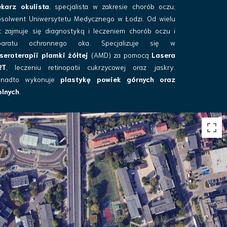
ekarz okulista
, specjalista w zakresie chorób oczu,
bsolwent Uniwersytetu Medycznego w Łodzi. Od wielu
t zajmuje się diagnostyką i leczeniem chorób oczu i
paratu ochronnego oka. Specjalizuje się w
seroterapii plamki żółtej
(AMD) za pomocą
Lasera
RT
, leczeniu retinopatii cukrzycowej oraz jaskry.
onadto wykonuje
plastykę powiek górnych oraz
olnych
.