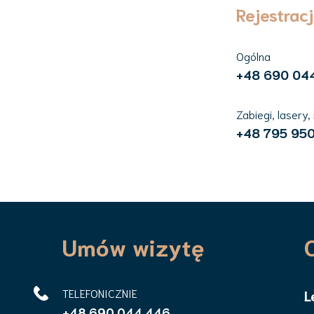
Rejestrac
Ogólna
+48 690 04
Zabiegi, lasery,
+48 795 950
Umów wizytę
TELEFONICZNIE
L
+48 690 044 446