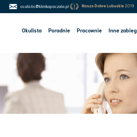
Nasze Dobre Lubuskie
2019
oculistic@klinikapaczala.pl
Okulista
Poradnie
Pracownie
Inne zabieg