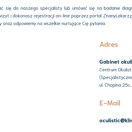
ć się do naszego specjalisty lub umówić się na badanie diagn
zyt i dokonasz rejestracji on-line poprzez portal ZnanyLekarz.pl
ty oraz odpowiemy na wszelkie nurtujące Cię pytania.
Adres
Gabinet okul
Centrum Okulis
(Specjalistycz
ul. Chopina 25c
E-Mail
oculistic@kli