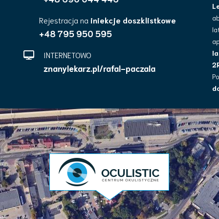
L
a
Rejestracja na
iniekcje doszklistkowe
la
+48 795 950 595
a
la
INTERNETOWO
2
znanylekarz.pl/rafal-paczala
P
d