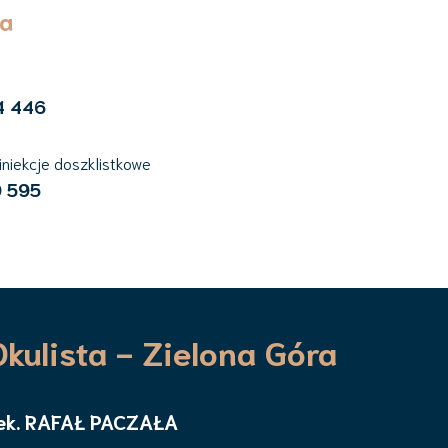
ja
4 446
 iniekcje doszklistkowe
 595
Okulista - Zielona Góra
ek. RAFAŁ PACZAŁA