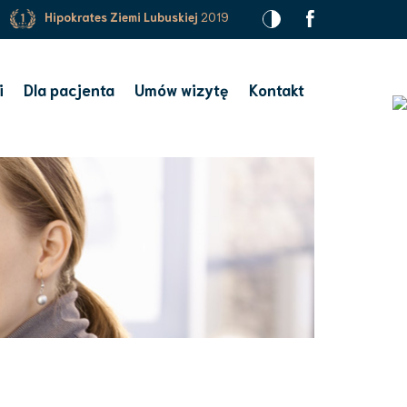
Hipokrates Ziemi Lubuskiej
2019
i
Dla pacjenta
Umów wizytę
Kontakt